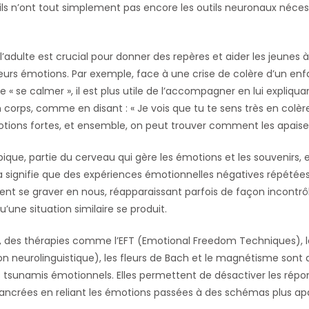
 ils n’ont tout simplement pas encore les outils neuronaux néces
de l’adulte est crucial pour donner des repères et aider les jeune
leurs émotions. Par exemple, face à une crise de colère d’un enfa
 « se calmer », il est plus utile de l’accompagner en lui expliqua
corps, comme en disant : « Je vois que tu te sens très en colèr
otions fortes, et ensemble, on peut trouver comment les apaiser
ique, partie du cerveau qui gère les émotions et les souvenirs, e
a signifie que des expériences émotionnelles négatives répété
ent se graver en nous, réapparaissant parfois de façon incontrô
u’une situation similaire se produit.
des thérapies comme l’EFT (Emotional Freedom Techniques), l
 neurolinguistique), les fleurs de Bach et le magnétisme sont d
s tsunamis émotionnels. Elles permettent de désactiver les répo
ancrées en reliant les émotions passées à des schémas plus apa