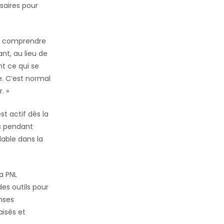
saires pour
s à comprendre
nt, au lieu de
nt ce qui se
e. C’est normal
. »
st actif dès la
es pendant
lable dans la
a PNL
es outils pour
nses
isés et