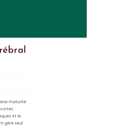
rébral
eine maturité
 cortex
isques et le
nt gère seul