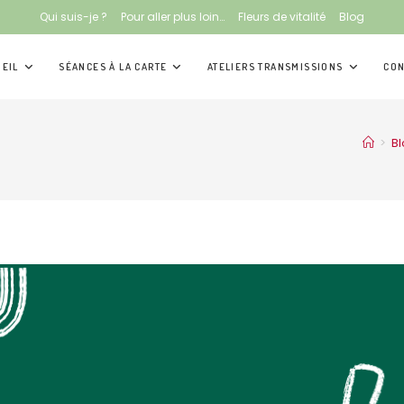
Qui suis-je ?
Pour aller plus loin…
Fleurs de vitalité
Blog
EIL
SÉANCES À LA CARTE
ATELIERS TRANSMISSIONS
CON
>
B