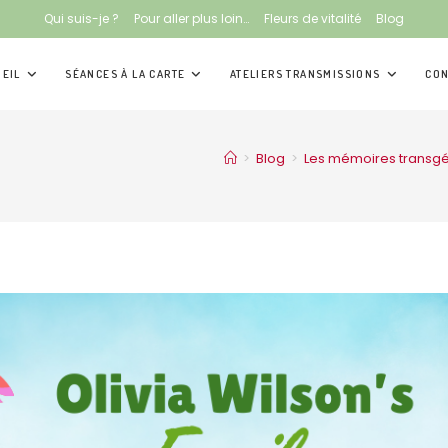
Qui suis-je ?
Pour aller plus loin…
Fleurs de vitalité
Blog
EIL
SÉANCES À LA CARTE
ATELIERS TRANSMISSIONS
CON
>
Blog
>
Les mémoires transgén