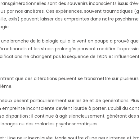
ransgénérationnelles sont des souvenirs inconscients issus d’
s par nos ancêtres. Ces expériences, souvent traumatiques (gu
ille, exils) peuvent laisser des empreintes dans notre psychis
ogie.
 une branche de la biologie qui a le vent en poupe a prouvé que
motionnels et les stress prolongés peuvent modifier l’expressi
ifications ne changent pas la séquence de l’ADN et influencen
trent que ces altérations peuvent se transmettre sur plusieurs
rième.
iliaux pèsent particulièrement sur les 3e et 4e générations. Plu
n empreinte inconsciente devient lourde à porter. L’oubli du co
 sa disparition : il continue à agir silencieusement, générant de
s blocages ou des maladies psychosomatiques.
 : Une peur inexpliquée. Marie souffre d’une peur intense et irr