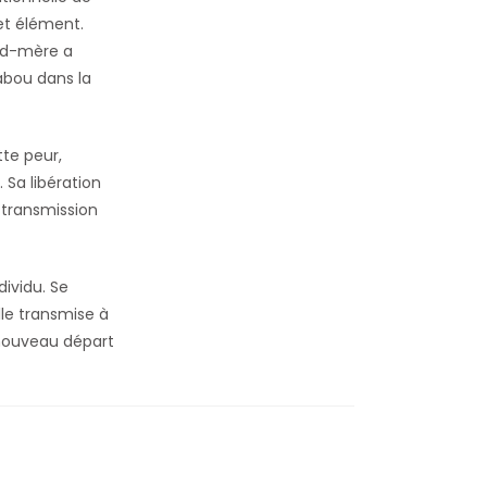
et élément.
and-mère a
abou dans la
te peur,
 Sa libération
 transmission
dividu. Se
le transmise à
n nouveau départ