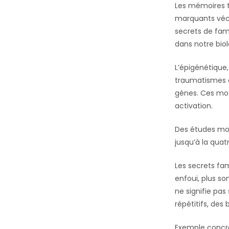
Les mémoires t
marquants vécu
secrets de fam
dans notre biol
L’épigénétique,
traumatismes é
gènes. Ces mod
activation.
Des études mon
jusqu’à la quat
Les secrets fam
enfoui, plus so
ne signifie pas
répétitifs, de
Exemple concret