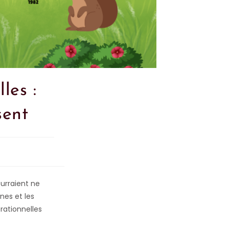
les :
sent
urraient ne
nes et les
rationnelles