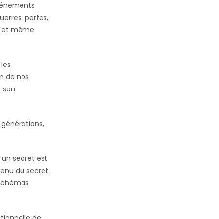
événements
erres, pertes,
me et même
 les
on de nos
t son
 générations,
s un secret est
ntenu du secret
s schémas
ationnelle de