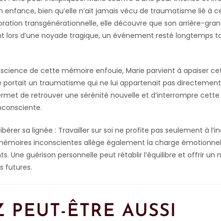
n enfance, bien qu’elle n’ait jamais vécu de traumatisme lié à c
loration transgénérationnelle, elle découvre que son arrière-gr
t lors d’une noyade tragique, un événement resté longtemps t
science de cette mémoire enfouie, Marie parvient à apaiser cet
le portait un traumatisme qui ne lui appartenait pas directement.
permet de retrouver une sérénité nouvelle et d’interrompre cette
nconsciente.
libérer sa lignée : Travailler sur soi ne profite pas seulement à l’in
 mémoires inconscientes allège également la charge émotionnel
. Une guérison personnelle peut rétablir l’équilibre et offrir u
s futures.
 PEUT-ÊTRE AUSSI